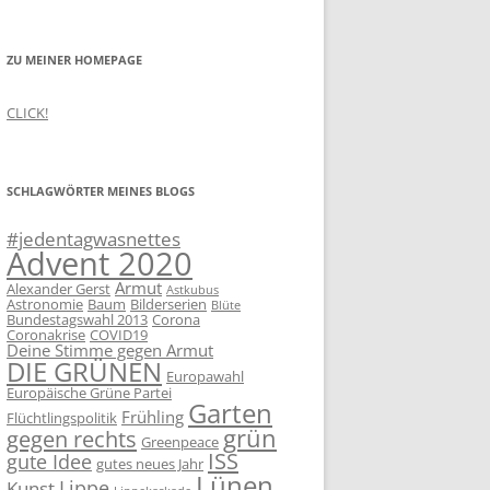
ZU MEINER HOMEPAGE
CLICK!
SCHLAGWÖRTER MEINES BLOGS
#jedentagwasnettes
Advent 2020
Armut
Alexander Gerst
Astkubus
Astronomie
Baum
Bilderserien
Blüte
Bundestagswahl 2013
Corona
Coronakrise
COVID19
Deine Stimme gegen Armut
DIE GRÜNEN
Europawahl
Europäische Grüne Partei
Garten
Frühling
Flüchtlingspolitik
grün
gegen rechts
Greenpeace
ISS
gute Idee
gutes neues Jahr
Lünen
Lippe
Kunst