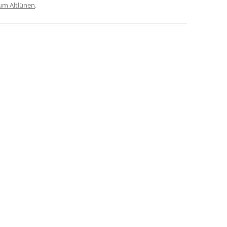
m Altlünen
.