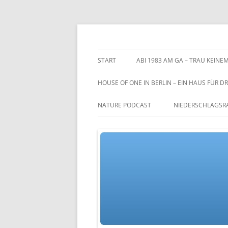
Zum
Inhalt
springen
TGs blog
START
ABI 1983 AM GA – TRAU KEINEM
HOUSE OF ONE IN BERLIN – EIN HAUS FÜR DR
NATURE PODCAST
NIEDERSCHLAGSR