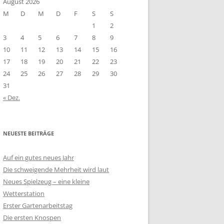
August 2026
M
D
M
D
F
S
S
1
2
3
4
5
6
7
8
9
10
11
12
13
14
15
16
17
18
19
20
21
22
23
24
25
26
27
28
29
30
31
« Dez.
NEUESTE BEITRÄGE
Auf ein gutes neues Jahr
Die schweigende Mehrheit wird laut
Neues Spielzeug – eine kleine
Wetterstation
Erster Gartenarbeitstag
Die ersten Knospen