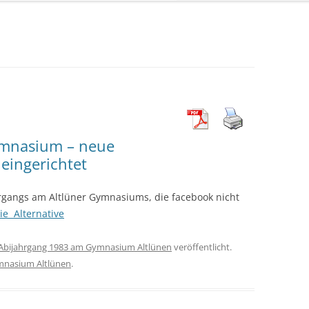
ymnasium – neue
eingerichtet
hrgangs am Altlüner Gymnasiums, die facebook nicht
ie Alternative
Abijahrgang 1983 am Gymnasium Altlünen
veröffentlicht.
nasium Altlünen
.