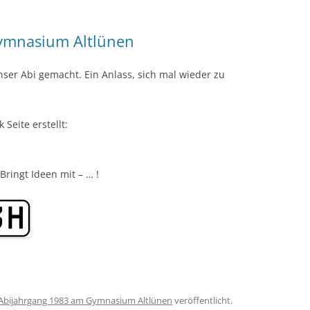
ymnasium Altlünen
ser Abi gemacht. Ein Anlass, sich mal wieder zu
Seite erstellt:
Bringt Ideen mit – … !
Abijahrgang 1983 am Gymnasium Altlünen
veröffentlicht.