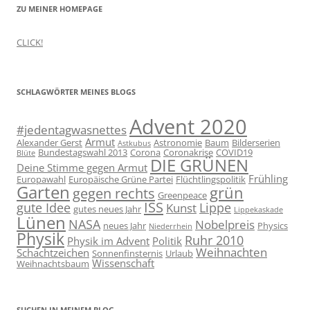
ZU MEINER HOMEPAGE
CLICK!
SCHLAGWÖRTER MEINES BLOGS
Advent 2020
#jedentagwasnettes
Armut
Alexander Gerst
Astronomie
Baum
Bilderserien
Astkubus
Bundestagswahl 2013
Corona
Coronakrise
COVID19
Blüte
DIE GRÜNEN
Deine Stimme gegen Armut
Frühling
Europawahl
Europäische Grüne Partei
Flüchtlingspolitik
Garten
grün
gegen rechts
Greenpeace
ISS
gute Idee
Lippe
Kunst
gutes neues Jahr
Lippekaskade
Lünen
NASA
Nobelpreis
neues Jahr
Physics
Niederrhein
Physik
Ruhr 2010
Physik im Advent
Politik
Weihnachten
Schachtzeichen
Sonnenfinsternis
Urlaub
Wissenschaft
Weihnachtsbaum
SUCHEN IN MEINEM BLOG