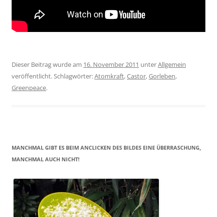
Dieser Beitrag wurde am
16. November 2011
unter
Allgemein
veröffentlicht. Schlagwörter:
Atomkraft
,
Castor
,
Gorleben
,
Greenpeace
.
MANCHMAL GIBT ES BEIM ANCLICKEN DES BILDES EINE ÜBERRASCHUNG,
MANCHMAL AUCH NICHT!