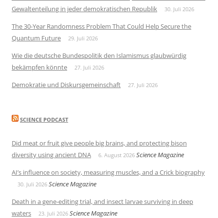
Gewaltenteilung in jeder demokratischen Republik
30. Juli 2026
The 30-Year Randomness Problem That Could Help Secure the
Quantum Future
29. Juli 2026
Wie die deutsche Bundespolitik den Islamismus glaubwürdig
bekämpfen könnte
27. Juli 2026
Demokratie und Diskursgemeinschaft
27. Juli 2026
SCIENCE PODCAST
Did meat or fruit give people big brains, and protecting bison
diversity using ancient DNA
Science Magazine
6. August 2026
AI’s influence on society, measuring muscles, and a Crick biography
Science Magazine
30. Juli 2026
Death in a gene-editing trial, and insect larvae surviving in deep
waters
Science Magazine
23. Juli 2026