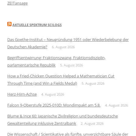
ZEITansage
AKTUELLE SPEKTRUM SCILOGS
Das Goethe-Institut – Neugründung 1951 oder Wiederbelebung der
Deutschen Akademie?
6. August 2026
Begriffsentwirrung: Fraktionszwang, Fraktionsdisziplin,
parlamentarische Republik
5. August 2026
How a Fried-Chicken Question Helped a Mathematician Cut
Through Time (and Win a Fields Medal)
5. August 2026
Herz-Hirn-Achse
4. August 2026
Falcon 9-Oberstufe 2025-010D: Mondimpakt am 5.8.
4. August 2026
Blume & Ince 60: Japanische Zivilreligion und bundesdeutsche
Gewaltenteilung inklusive Zentralbank
2. August 2026
Die Wissenschaft / Scientikative als fünfte, unverzichtbare Säule der