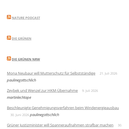
NATURE PODCAST
DIE GRÜNEN
DIE GRÜNEN NRW
Mona Neubaur will Mutterschutz für Selbstständige
21. Juli 2026
paulinegottschlich
Zeybek und Wenzel zur HKM-Übernahme
9. Juli 2026
martinlechtape
Beschleunigte Genehmigungsverfahren beim Windenergieausbau
paulinegottschlich
30. Juni 2026
Grüner Justizminister will Spanneraufnahmen strafbar machen
30.