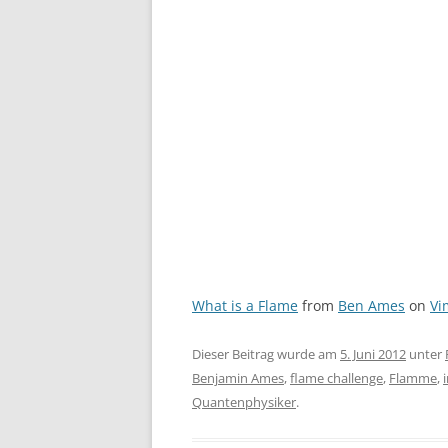
What is a Flame
from
Ben Ames
on
Vi
Dieser Beitrag wurde am
5. Juni 2012
unter
Benjamin Ames
,
flame challenge
,
Flamme
,
Quantenphysiker
.