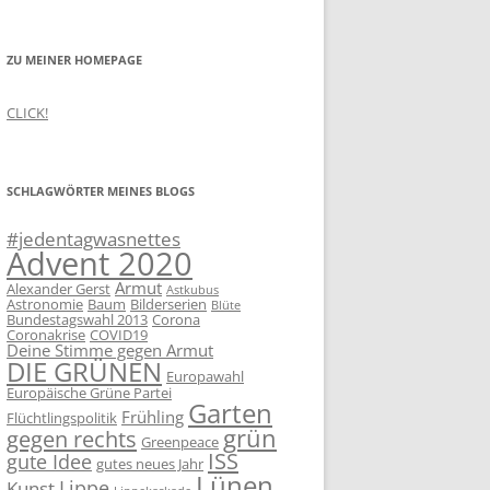
ZU MEINER HOMEPAGE
CLICK!
SCHLAGWÖRTER MEINES BLOGS
#jedentagwasnettes
Advent 2020
Armut
Alexander Gerst
Astkubus
Astronomie
Baum
Bilderserien
Blüte
Bundestagswahl 2013
Corona
Coronakrise
COVID19
Deine Stimme gegen Armut
DIE GRÜNEN
Europawahl
Europäische Grüne Partei
Garten
Frühling
Flüchtlingspolitik
grün
gegen rechts
Greenpeace
ISS
gute Idee
gutes neues Jahr
Lünen
Lippe
Kunst