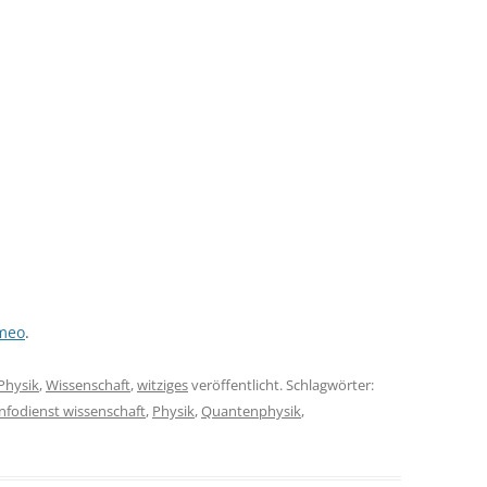
meo
.
Physik
,
Wissenschaft
,
witziges
veröffentlicht. Schlagwörter:
infodienst wissenschaft
,
Physik
,
Quantenphysik
,