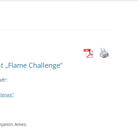
t „Flame Challenge“
ft“:
llenge“
.
enjamin Ames: