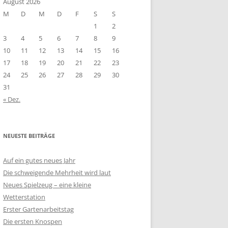
August 2026
M
D
M
D
F
S
S
1
2
3
4
5
6
7
8
9
10
11
12
13
14
15
16
17
18
19
20
21
22
23
24
25
26
27
28
29
30
31
« Dez.
NEUESTE BEITRÄGE
Auf ein gutes neues Jahr
Die schweigende Mehrheit wird laut
Neues Spielzeug – eine kleine
Wetterstation
Erster Gartenarbeitstag
Die ersten Knospen