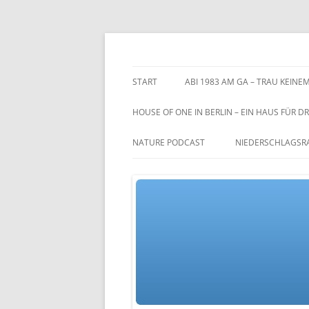
Zum
Inhalt
springen
TGs blog
START
ABI 1983 AM GA – TRAU KEINEM
HOUSE OF ONE IN BERLIN – EIN HAUS FÜR DR
NATURE PODCAST
NIEDERSCHLAGSR