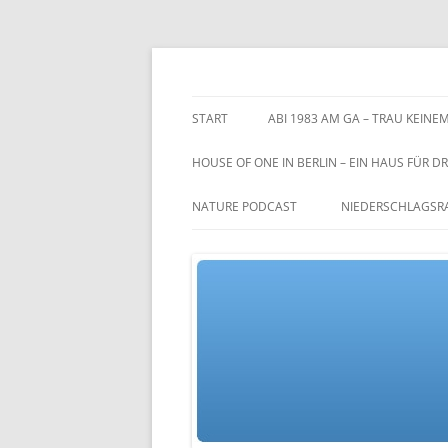
Zum
Inhalt
springen
TGs blog
START
ABI 1983 AM GA – TRAU KEINEM
HOUSE OF ONE IN BERLIN – EIN HAUS FÜR DR
NATURE PODCAST
NIEDERSCHLAGSR