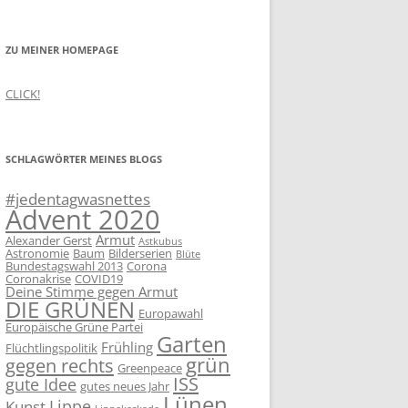
ZU MEINER HOMEPAGE
CLICK!
SCHLAGWÖRTER MEINES BLOGS
#jedentagwasnettes
Advent 2020
Armut
Alexander Gerst
Astkubus
Astronomie
Baum
Bilderserien
Blüte
Bundestagswahl 2013
Corona
Coronakrise
COVID19
Deine Stimme gegen Armut
DIE GRÜNEN
Europawahl
Europäische Grüne Partei
Garten
Frühling
Flüchtlingspolitik
grün
gegen rechts
Greenpeace
ISS
gute Idee
gutes neues Jahr
Lünen
Lippe
Kunst