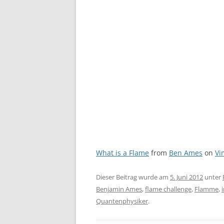
What is a Flame
from
Ben Ames
on
Vi
Dieser Beitrag wurde am
5. Juni 2012
unter
Benjamin Ames
,
flame challenge
,
Flamme
,
Quantenphysiker
.