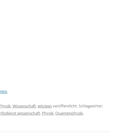
meo
.
Physik
,
Wissenschaft
,
witziges
veröffentlicht. Schlagwörter:
infodienst wissenschaft
,
Physik
,
Quantenphysik
,