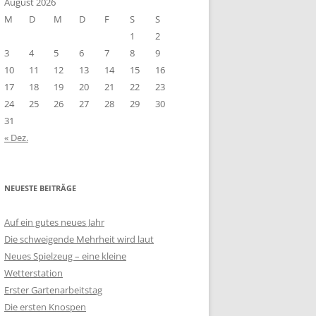
August 2026
M
D
M
D
F
S
S
1
2
3
4
5
6
7
8
9
10
11
12
13
14
15
16
17
18
19
20
21
22
23
24
25
26
27
28
29
30
31
« Dez.
NEUESTE BEITRÄGE
Auf ein gutes neues Jahr
Die schweigende Mehrheit wird laut
Neues Spielzeug – eine kleine
Wetterstation
Erster Gartenarbeitstag
Die ersten Knospen