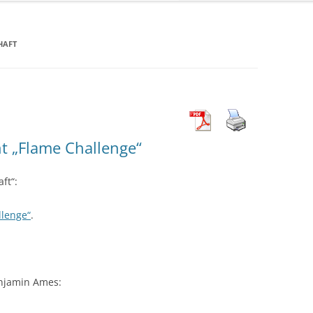
HAFT
t „Flame Challenge“
ft“:
llenge“
.
enjamin Ames: