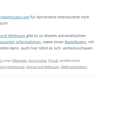
rsystemscope.com
für Astronomie-Interessierte noch
sich!
 und Weltraum
gibt es zu diesem astronomischen
essanter Informationen
, sowie einen
Bastelbogen
, mit
len kann. Auch hier lohnt es sich, vorbeizuschauen.
13
unter
Allgemein
,
Astronomie
,
Physik
veröffentlicht.
olarsystemscope
,
Sterne und Weltraum
,
Weihnachtsstern
.