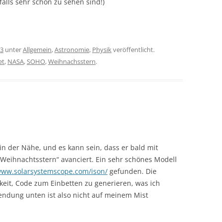
alls sehr schön zu sehen sind!)
13
unter
Allgemein
,
Astronomie
,
Physik
veröffentlicht.
et
,
NASA
,
SOHO
,
Weihnachsstern
.
in der Nähe, und es kann sein, dass er bald mit
Weihnachtsstern“ avanciert. Ein sehr schönes Modell
www.solarsystemscope.com/ison/
gefunden. Die
keit, Code zum Einbetten zu generieren, was ich
lendung unten ist also nicht auf meinem Mist