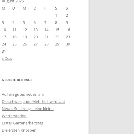
August 2026
M
D
M
D
F
S
S
1
2
3
4
5
6
7
8
9
10
11
12
13
14
15
16
17
18
19
20
21
22
23
24
25
26
27
28
29
30
31
« Dez.
NEUESTE BEITRÄGE
Auf ein gutes neues Jahr
Die schweigende Mehrheit wird laut
Neues Spielzeug – eine kleine
Wetterstation
Erster Gartenarbeitstag
Die ersten Knospen