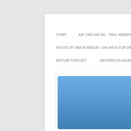
Zum
Inhalt
springen
TGs blog
START
ABI 1983 AM GA – TRAU KEINEM
HOUSE OF ONE IN BERLIN – EIN HAUS FÜR DR
NATURE PODCAST
NIEDERSCHLAGSR