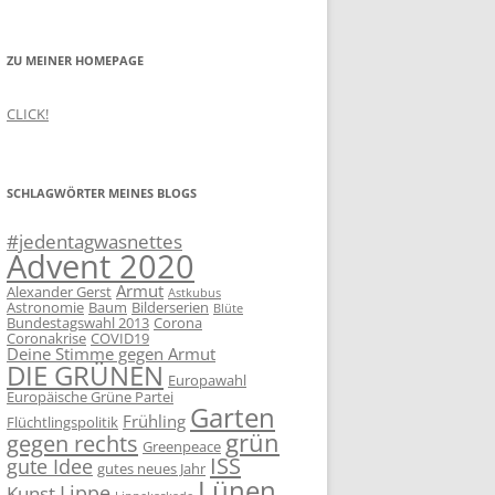
ZU MEINER HOMEPAGE
CLICK!
SCHLAGWÖRTER MEINES BLOGS
#jedentagwasnettes
Advent 2020
Armut
Alexander Gerst
Astkubus
Astronomie
Baum
Bilderserien
Blüte
Bundestagswahl 2013
Corona
Coronakrise
COVID19
Deine Stimme gegen Armut
DIE GRÜNEN
Europawahl
Europäische Grüne Partei
Garten
Frühling
Flüchtlingspolitik
grün
gegen rechts
Greenpeace
ISS
gute Idee
gutes neues Jahr
Lünen
Lippe
Kunst