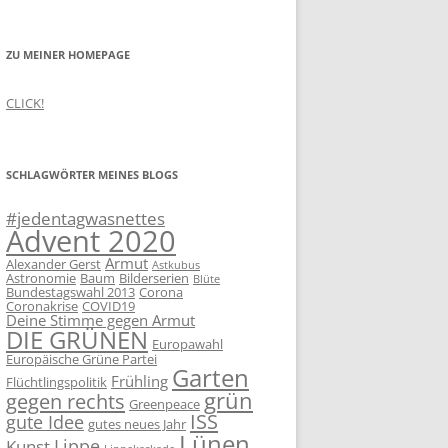
ZU MEINER HOMEPAGE
CLICK!
SCHLAGWÖRTER MEINES BLOGS
#jedentagwasnettes
Advent 2020
Armut
Alexander Gerst
Astkubus
Astronomie
Baum
Bilderserien
Blüte
Bundestagswahl 2013
Corona
Coronakrise
COVID19
Deine Stimme gegen Armut
DIE GRÜNEN
Europawahl
Europäische Grüne Partei
Garten
Frühling
Flüchtlingspolitik
grün
gegen rechts
Greenpeace
ISS
gute Idee
gutes neues Jahr
Lünen
Lippe
Kunst