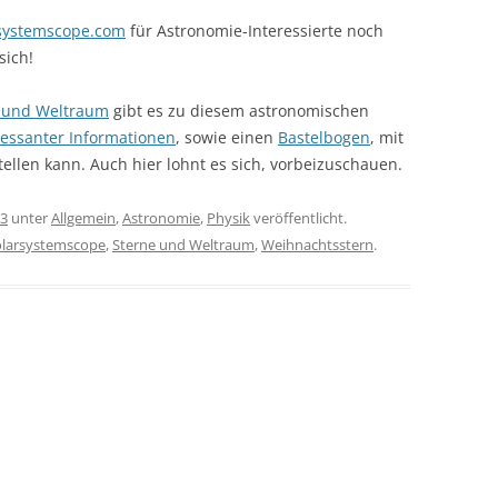
rsystemscope.com
für Astronomie-Interessierte noch
sich!
 und Weltraum
gibt es zu diesem astronomischen
essanter Informationen
, sowie einen
Bastelbogen
, mit
len kann. Auch hier lohnt es sich, vorbeizuschauen.
13
unter
Allgemein
,
Astronomie
,
Physik
veröffentlicht.
olarsystemscope
,
Sterne und Weltraum
,
Weihnachtsstern
.