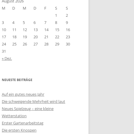
August 2026
M
D
M
D
F
S
S
1
2
3
4
5
6
7
8
9
10
11
12
13
14
15
16
17
18
19
20
21
22
23
24
25
26
27
28
29
30
31
« Dez.
NEUESTE BEITRÄGE
Auf ein gutes neues Jahr
Die schweigende Mehrheit wird laut
Neues Spielzeug – eine kleine
Wetterstation
Erster Gartenarbeitstag
Die ersten Knospen