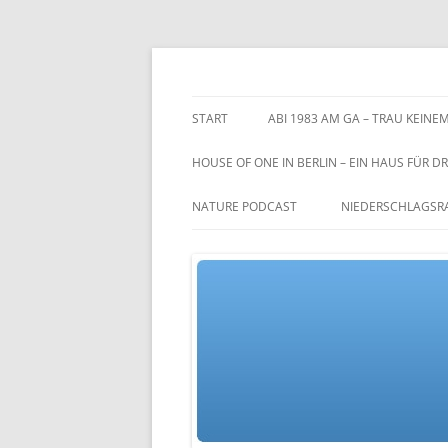
Zum
Inhalt
springen
TGs blog
START
ABI 1983 AM GA – TRAU KEINEM
HOUSE OF ONE IN BERLIN – EIN HAUS FÜR DR
NATURE PODCAST
NIEDERSCHLAGSR