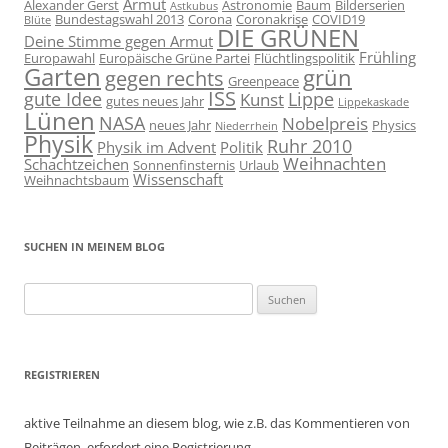
Armut
Alexander Gerst
Astronomie
Baum
Bilderserien
Astkubus
Bundestagswahl 2013
Corona
Coronakrise
COVID19
Blüte
DIE GRÜNEN
Deine Stimme gegen Armut
Frühling
Europawahl
Europäische Grüne Partei
Flüchtlingspolitik
Garten
grün
gegen rechts
Greenpeace
ISS
gute Idee
Lippe
Kunst
gutes neues Jahr
Lippekaskade
Lünen
NASA
Nobelpreis
neues Jahr
Physics
Niederrhein
Physik
Ruhr 2010
Physik im Advent
Politik
Weihnachten
Schachtzeichen
Sonnenfinsternis
Urlaub
Wissenschaft
Weihnachtsbaum
SUCHEN IN MEINEM BLOG
Suchen
nach:
REGISTRIEREN
aktive Teilnahme an diesem blog, wie z.B. das Kommentieren von
Beiträgen, erfordert eine Registrierung.