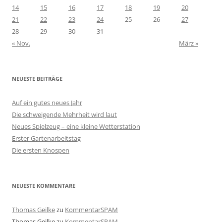
14
15
16
17
18
19
20
21
22
23
24
25
26
27
28
29
30
31
« Nov.
März »
NEUESTE BEITRÄGE
Auf ein gutes neues Jahr
Die schweigende Mehrheit wird laut
Neues Spielzeug – eine kleine Wetterstation
Erster Gartenarbeitstag
Die ersten Knospen
NEUESTE KOMMENTARE
Thomas Geilke
zu
KommentarSPAM
Thomas Geilke
zu
KommentarSPAM