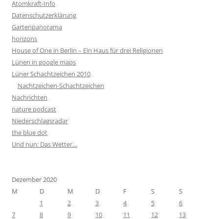
Atomkraft-Info
Datenschutzerklärung
Gartenpanorama
horizons
House of One in Berlin – Ein Haus für drei Religionen
Lünen in google maps
Lüner Schachtzeichen 2010
Nachtzeichen-Schachtzeichen
Nachrichten
nature podcast
Niederschlagsradar
the blue dot
Und nun: Das Wetter…
Dezember 2020
M
D
M
D
F
S
S
1
2
3
4
5
6
7
8
9
10
11
12
13