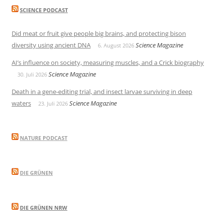
SCIENCE PODCAST
Did meat or fruit give people big brains, and protecting bison
diversity using ancient DNA
Science Magazine
6. August 2026
AI’s influence on society, measuring muscles, and a Crick biography
Science Magazine
30. Juli 2026
Death in a gene-editing trial, and insect larvae surviving in deep
waters
Science Magazine
23. Juli 2026
NATURE PODCAST
DIE GRÜNEN
DIE GRÜNEN NRW