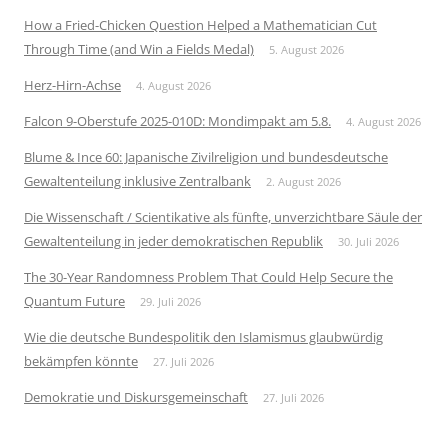
How a Fried-Chicken Question Helped a Mathematician Cut
Through Time (and Win a Fields Medal)
5. August 2026
Herz-Hirn-Achse
4. August 2026
Falcon 9-Oberstufe 2025-010D: Mondimpakt am 5.8.
4. August 2026
Blume & Ince 60: Japanische Zivilreligion und bundesdeutsche
Gewaltenteilung inklusive Zentralbank
2. August 2026
Die Wissenschaft / Scientikative als fünfte, unverzichtbare Säule der
Gewaltenteilung in jeder demokratischen Republik
30. Juli 2026
The 30-Year Randomness Problem That Could Help Secure the
Quantum Future
29. Juli 2026
Wie die deutsche Bundespolitik den Islamismus glaubwürdig
bekämpfen könnte
27. Juli 2026
Demokratie und Diskursgemeinschaft
27. Juli 2026