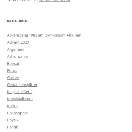
KATEGORIEN
Abijahrgang 1983 am Gymnasium Altlünen
Advent 2020
Allgemein
Astronomie
Bonsai
Fotos
Garten
Gedankensplitter
Klugscheißerei
Konvivialismus
Kultur
Philosophie
Physik
Politik