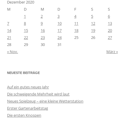
Dezember 2020
M
D
M
D
F
S
S
1
2
3
4
5
6
7
8
9
10
11
12
13
14
15
16
17
18
19
20
21
22
23
24
25
26
27
28
29
30
31
« Nov.
März »
NEUESTE BEITRÄGE
Auf ein gutes neues Jahr
Die schweigende Mehrheit wird laut
Neues Spielzeug – eine kleine Wetterstation
Erster Gartenarbeitstag
Die ersten Knospen