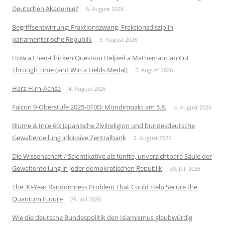
Deutschen Akademie?
6. August 2026
Begriffsentwirrung: Fraktionszwang, Fraktionsdisziplin,
parlamentarische Republik
5. August 2026
How a Fried-Chicken Question Helped a Mathematician Cut
Through Time (and Win a Fields Medal)
5. August 2026
Herz-Hirn-Achse
4. August 2026
Falcon 9-Oberstufe 2025-010D: Mondimpakt am 5.8.
4. August 2026
Blume & Ince 60: Japanische Zivilreligion und bundesdeutsche
Gewaltenteilung inklusive Zentralbank
2. August 2026
Die Wissenschaft / Scientikative als fünfte, unverzichtbare Säule der
Gewaltenteilung in jeder demokratischen Republik
30. Juli 2026
The 30-Year Randomness Problem That Could Help Secure the
Quantum Future
29. Juli 2026
Wie die deutsche Bundespolitik den Islamismus glaubwürdig