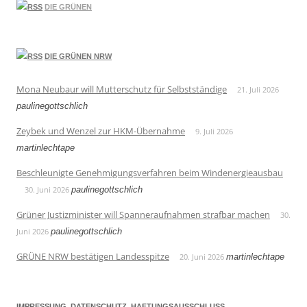
DIE GRÜNEN
DIE GRÜNEN NRW
Mona Neubaur will Mutterschutz für Selbstständige
21. Juli 2026
paulinegottschlich
Zeybek und Wenzel zur HKM-Übernahme
9. Juli 2026
martinlechtape
Beschleunigte Genehmigungsverfahren beim Windenergieausbau
30. Juni 2026
paulinegottschlich
Grüner Justizminister will Spanneraufnahmen strafbar machen
30.
Juni 2026
paulinegottschlich
GRÜNE NRW bestätigen Landesspitze
20. Juni 2026
martinlechtape
IMPRESSUNG, DATENSCHUTZ, HAFTUNGSAUSSCHLUSS