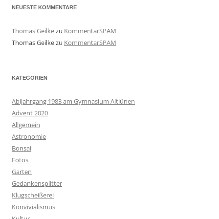
NEUESTE KOMMENTARE
Thomas Geilke
zu
KommentarSPAM
Thomas Geilke
zu
KommentarSPAM
KATEGORIEN
Abijahrgang 1983 am Gymnasium Altlünen
Advent 2020
Allgemein
Astronomie
Bonsai
Fotos
Garten
Gedankensplitter
Klugscheißerei
Konvivialismus
Kultur