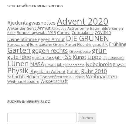
SCHLAGWÖRTER MEINES BLOGS
Advent 2020
#jedentagwasnettes
Armut
Alexander Gerst
Astronomie
Baum
Bilderserien
Astkubus
Bundestagswahl 2013
Corona
Coronakrise
COVID19
Blüte
DIE GRÜNEN
Deine Stimme gegen Armut
Frühling
Europawahl
Europäische Grüne Partei
Flüchtlingspolitik
Garten
grün
gegen rechts
Greenpeace
ISS
gute Idee
Lippe
Kunst
gutes neues Jahr
Lippekaskade
Lünen
NASA
Nobelpreis
neues Jahr
Physics
Niederrhein
Physik
Ruhr 2010
Physik im Advent
Politik
Weihnachten
Schachtzeichen
Sonnenfinsternis
Urlaub
Wissenschaft
Weihnachtsbaum
SUCHEN IN MEINEM BLOG
Suchen
nach: