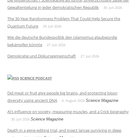
Gewaltenteilung in jeder demokratischen Republik
30. Juli 2026
The 30-Year Randomness Problem That Could Help Secure the
Quantum Future
29. Juli 2026
Wie die deutsche Bundespolitik den Islamismus glaubwürdig
bekämpfen könnte
27. Juli 2026
Demokratie und Diskursgemeinschaft
27. Juli 2026
SCIENCE PODCAST
Did meat or fruit give people big brains, and protecting bison
diversity using ancient DNA
6. August 2026
Science Magazine
AI’s influence on society, measuring muscles, and a Crick biography
30. Juli 2026
Science Magazine
Death in a gene-editing trial, and insect larvae surviving in deep