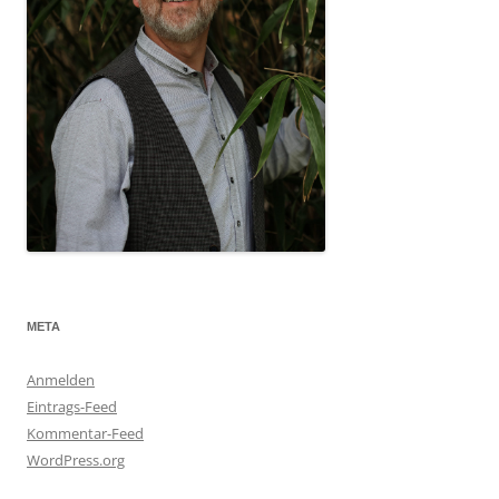
META
Anmelden
Eintrags-Feed
Kommentar-Feed
WordPress.org