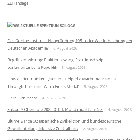
ZEITansage
AKTUELLE SPEKTRUM SCILOGS
Das Goethe-Institut – Neugründung 1951 oder Wiederbelebung der
Deutschen Akademie?
6. August 2026
Begriffsentwirrung: Fraktionszwang, Fraktionsdisziplin,
parlamentarische Republik
5. August 2026
How a Fried-Chicken Question Helped a Mathematician Cut
Through Time (and Win a Fields Medal)
5. August 2026
Herz-Hirn-Achse
4. August 2026
Falcon 9-Oberstufe 2025-010D: Mondimpakt am 5.8.
4. August 2026
Blume & Ince 60: Japanische Zivilreligion und bundesdeutsche
Gewaltenteilung inklusive Zentralbank
2. August 2026
Die Wissenschaft / Scientikative als fünfte, unverzichtbare Säule der