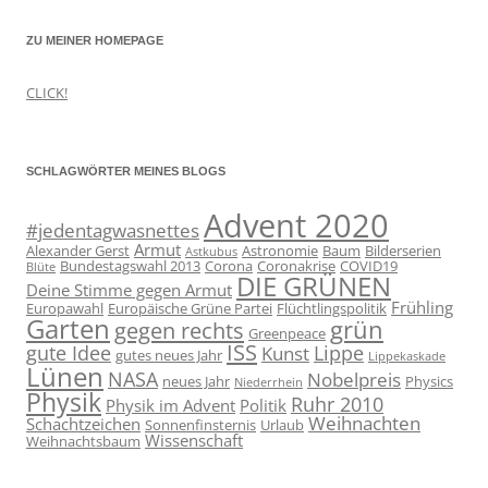
ZU MEINER HOMEPAGE
CLICK!
SCHLAGWÖRTER MEINES BLOGS
Advent 2020
#jedentagwasnettes
Armut
Alexander Gerst
Astronomie
Baum
Bilderserien
Astkubus
Bundestagswahl 2013
Corona
Coronakrise
COVID19
Blüte
DIE GRÜNEN
Deine Stimme gegen Armut
Frühling
Europawahl
Europäische Grüne Partei
Flüchtlingspolitik
Garten
grün
gegen rechts
Greenpeace
ISS
gute Idee
Lippe
Kunst
gutes neues Jahr
Lippekaskade
Lünen
NASA
Nobelpreis
neues Jahr
Physics
Niederrhein
Physik
Ruhr 2010
Physik im Advent
Politik
Weihnachten
Schachtzeichen
Sonnenfinsternis
Urlaub
Wissenschaft
Weihnachtsbaum