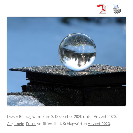
Dieser Beitrag wurde am
3. Dezember 2020
unter
Advent 2020
,
Allgemein
,
Fotos
veröffentlicht. Schlagwörter:
Advent 2020
.