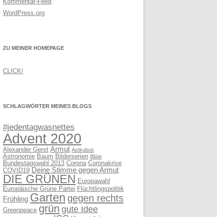
Kommentar-Feed
WordPress.org
ZU MEINER HOMEPAGE
CLICK!
SCHLAGWÖRTER MEINES BLOGS
#jedentagwasnettes
Advent 2020
Armut
Alexander Gerst
Astkubus
Astronomie
Baum
Bilderserien
Blüte
Bundestagswahl 2013
Corona
Coronakrise
Deine Stimme gegen Armut
COVID19
DIE GRÜNEN
Europawahl
Europäische Grüne Partei
Flüchtlingspolitik
Garten
gegen rechts
Frühling
grün
gute Idee
Greenpeace