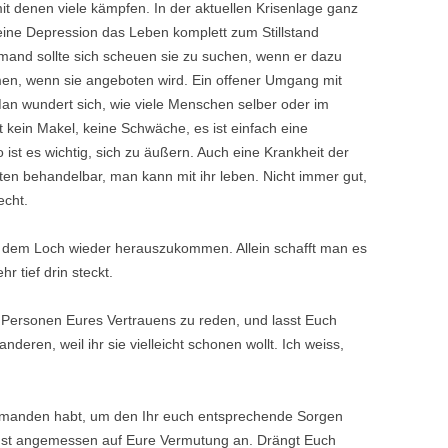
t denen viele kämpfen. In der aktuellen Krisenlage ganz
eine Depression das Leben komplett zum Stillstand
iemand sollte sich scheuen sie zu suchen, wenn er dazu
men, wenn sie angeboten wird. Ein offener Umgang mit
 Man wundert sich, wie viele Menschen selber oder im
t kein Makel, keine Schwäche, es ist einfach eine
so ist es wichtig, sich zu äußern. Auch eine Krankheit der
ten behandelbar, man kann mit ihr leben. Nicht immer gut,
echt.
s dem Loch wieder herauszukommen. Allein schafft man es
r tief drin steckt.
t Personen Eures Vertrauens zu reden, und lasst Euch
nderen, weil ihr sie vielleicht schonen wollt. Ich weiss,
emanden habt, um den Ihr euch entsprechende Sorgen
chst angemessen auf Eure Vermutung an. Drängt Euch