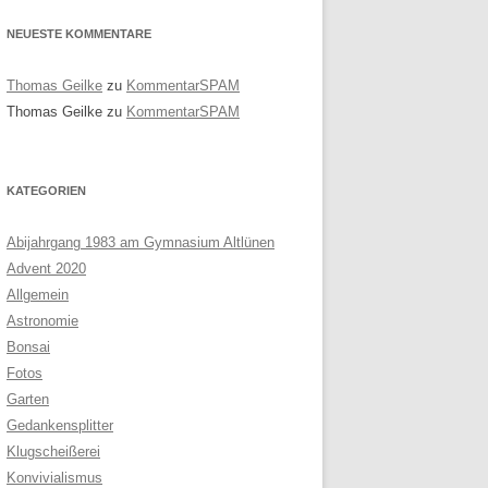
NEUESTE KOMMENTARE
Thomas Geilke
zu
KommentarSPAM
Thomas Geilke
zu
KommentarSPAM
KATEGORIEN
Abijahrgang 1983 am Gymnasium Altlünen
Advent 2020
Allgemein
Astronomie
Bonsai
Fotos
Garten
Gedankensplitter
Klugscheißerei
Konvivialismus