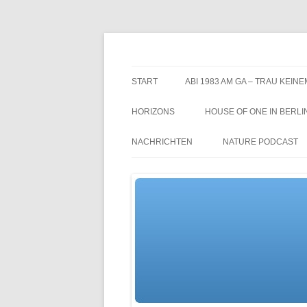
Zum
Inhalt
springen
TGs blog
START
ABI 1983 AM GA – TRAU KEINE
HORIZONS
HOUSE OF ONE IN BERLI
NACHRICHTEN
NATURE PODCAST