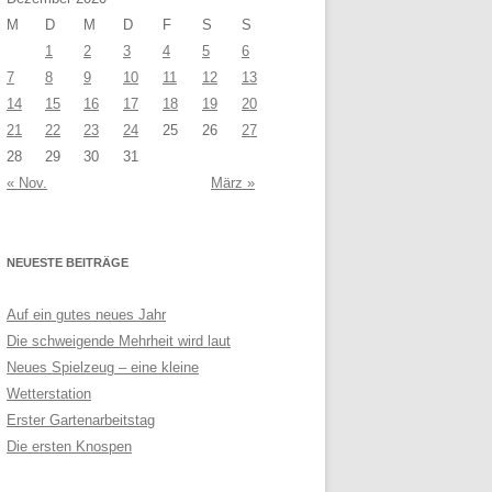
M
D
M
D
F
S
S
1
2
3
4
5
6
7
8
9
10
11
12
13
14
15
16
17
18
19
20
21
22
23
24
25
26
27
28
29
30
31
« Nov.
März »
NEUESTE BEITRÄGE
Auf ein gutes neues Jahr
Die schweigende Mehrheit wird laut
Neues Spielzeug – eine kleine
Wetterstation
Erster Gartenarbeitstag
Die ersten Knospen