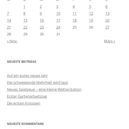
1
2
3
4
5
6
7
8
9
10
11
12
13
14
15
16
17
18
19
20
21
22
23
24
25
26
27
28
29
30
31
« Nov.
März »
NEUESTE BEITRÄGE
Auf ein gutes neues Jahr
Die schweigende Mehrheit wird laut
Neues Spielzeug – eine kleine Wetterstation
Erster Gartenarbeitstag
Die ersten Knospen
NEUESTE KOMMENTARE