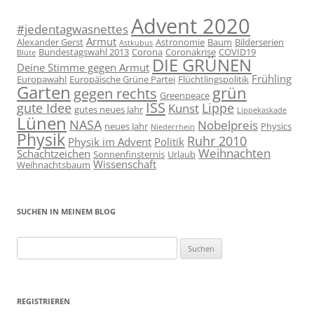
Advent 2020
#jedentagwasnettes
Armut
Alexander Gerst
Astronomie
Baum
Bilderserien
Astkubus
Bundestagswahl 2013
Corona
Coronakrise
COVID19
Blüte
DIE GRÜNEN
Deine Stimme gegen Armut
Frühling
Europawahl
Europäische Grüne Partei
Flüchtlingspolitik
Garten
grün
gegen rechts
Greenpeace
ISS
gute Idee
Lippe
Kunst
gutes neues Jahr
Lippekaskade
Lünen
NASA
Nobelpreis
neues Jahr
Physics
Niederrhein
Physik
Ruhr 2010
Physik im Advent
Politik
Weihnachten
Schachtzeichen
Sonnenfinsternis
Urlaub
Wissenschaft
Weihnachtsbaum
SUCHEN IN MEINEM BLOG
Suchen
nach:
REGISTRIEREN