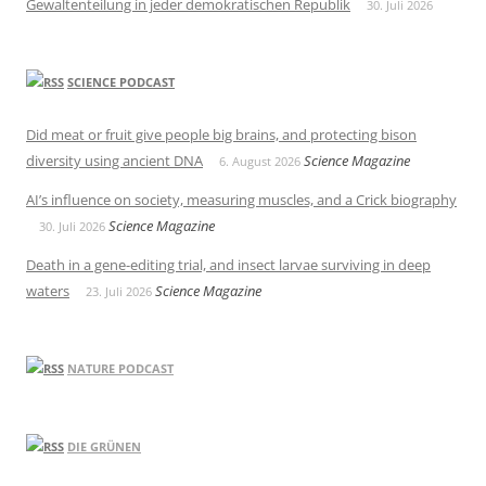
Gewaltenteilung in jeder demokratischen Republik
30. Juli 2026
SCIENCE PODCAST
Did meat or fruit give people big brains, and protecting bison
diversity using ancient DNA
Science Magazine
6. August 2026
AI’s influence on society, measuring muscles, and a Crick biography
Science Magazine
30. Juli 2026
Death in a gene-editing trial, and insect larvae surviving in deep
waters
Science Magazine
23. Juli 2026
NATURE PODCAST
DIE GRÜNEN