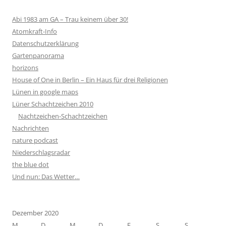
Abi 1983 am GA – Trau keinem über 30!
Atomkraft-Info
Datenschutzerklärung
Gartenpanorama
horizons
House of One in Berlin – Ein Haus für drei Religionen
Lünen in google maps
Lüner Schachtzeichen 2010
Nachtzeichen-Schachtzeichen
Nachrichten
nature podcast
Niederschlagsradar
the blue dot
Und nun: Das Wetter…
Dezember 2020
M
D
M
D
F
S
S