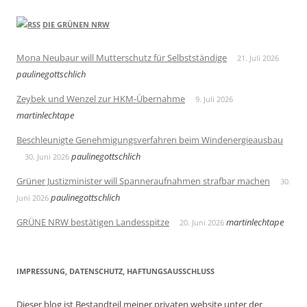
DIE GRÜNEN NRW
Mona Neubaur will Mutterschutz für Selbstständige
21. Juli 2026
paulinegottschlich
Zeybek und Wenzel zur HKM-Übernahme
9. Juli 2026
martinlechtape
Beschleunigte Genehmigungsverfahren beim Windenergieausbau
paulinegottschlich
30. Juni 2026
Grüner Justizminister will Spanneraufnahmen strafbar machen
30.
paulinegottschlich
Juni 2026
GRÜNE NRW bestätigen Landesspitze
martinlechtape
20. Juni 2026
IMPRESSUNG, DATENSCHUTZ, HAFTUNGSAUSSCHLUSS
Dieser blog ist Bestandteil meiner privaten website unter der