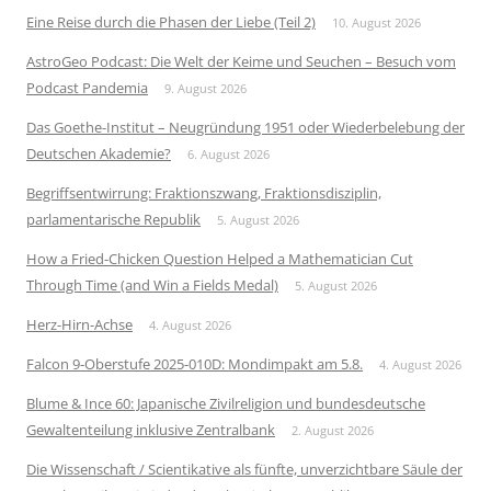
Eine Reise durch die Phasen der Liebe (Teil 2)
10. August 2026
AstroGeo Podcast: Die Welt der Keime und Seuchen – Besuch vom
Podcast Pandemia
9. August 2026
Das Goethe-Institut – Neugründung 1951 oder Wiederbelebung der
Deutschen Akademie?
6. August 2026
Begriffsentwirrung: Fraktionszwang, Fraktionsdisziplin,
parlamentarische Republik
5. August 2026
How a Fried-Chicken Question Helped a Mathematician Cut
Through Time (and Win a Fields Medal)
5. August 2026
Herz-Hirn-Achse
4. August 2026
Falcon 9-Oberstufe 2025-010D: Mondimpakt am 5.8.
4. August 2026
Blume & Ince 60: Japanische Zivilreligion und bundesdeutsche
Gewaltenteilung inklusive Zentralbank
2. August 2026
Die Wissenschaft / Scientikative als fünfte, unverzichtbare Säule der