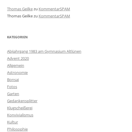
Thomas Geilke
zu
KommentarSPAM
Thomas Geilke
zu
KommentarSPAM
KATEGORIEN
Abijahrgang 1983 am Gymnasium Altlünen
Advent 2020
Allgemein
Astronomie
Bonsai
Fotos
Garten
Gedankensplitter
Klugscheißerei
Konvivialismus
Kultur
Philosophie