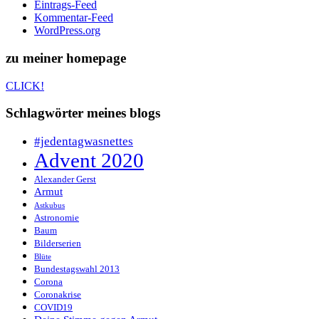
Eintrags-Feed
Kommentar-Feed
WordPress.org
zu meiner homepage
CLICK!
Schlagwörter meines blogs
#jedentagwasnettes
Advent 2020
Alexander Gerst
Armut
Astkubus
Astronomie
Baum
Bilderserien
Blüte
Bundestagswahl 2013
Corona
Coronakrise
COVID19