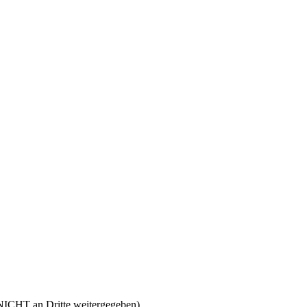
h NICHT an Dritte weitergegeben)