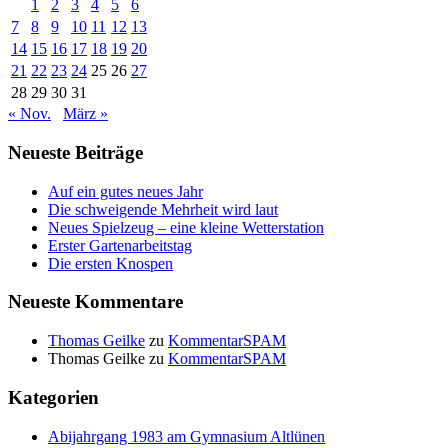
1
2
3
4
5
6
7
8
9
10
11
12
13
14
15
16
17
18
19
20
21
22
23
24
25
26
27
28
29
30
31
« Nov.
März »
Neueste Beiträge
Auf ein gutes neues Jahr
Die schweigende Mehrheit wird laut
Neues Spielzeug – eine kleine Wetterstation
Erster Gartenarbeitstag
Die ersten Knospen
Neueste Kommentare
Thomas Geilke
zu
KommentarSPAM
Thomas Geilke
zu
KommentarSPAM
Kategorien
Abijahrgang 1983 am Gymnasium Altlünen