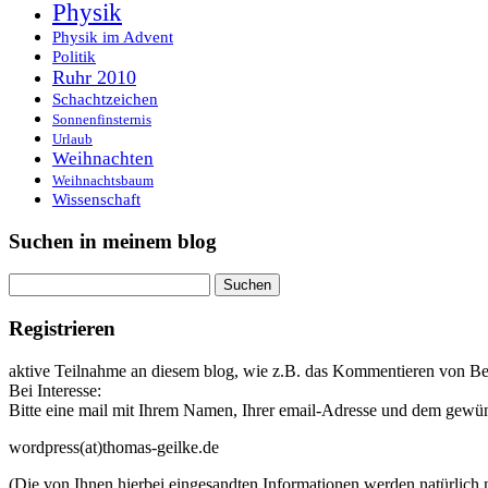
Physik
Physik im Advent
Politik
Ruhr 2010
Schachtzeichen
Sonnenfinsternis
Urlaub
Weihnachten
Weihnachtsbaum
Wissenschaft
Suchen in meinem blog
Suchen
nach:
Registrieren
aktive Teilnahme an diesem blog, wie z.B. das Kommentieren von Beit
Bei Interesse:
Bitte eine mail mit Ihrem Namen, Ihrer email-Adresse und dem gew
wordpress(at)thomas-geilke.de
(Die von Ihnen hierbei eingesandten Informationen werden natürlich