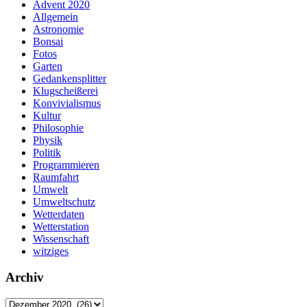
Advent 2020
Allgemein
Astronomie
Bonsai
Fotos
Garten
Gedankensplitter
Klugscheißerei
Konvivialismus
Kultur
Philosophie
Physik
Politik
Programmieren
Raumfahrt
Umwelt
Umweltschutz
Wetterdaten
Wetterstation
Wissenschaft
witziges
Archiv
Archiv