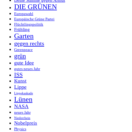
Deine Stimme gegen Armut
DIE GRÜNEN
Europawahl
Europäische Grüne Partei
Flüchtlingspolitik
Frühling
Garten
gegen rechts
Greenpeace
grün
gute Idee
gutes neues Jahr
ISS
Kunst
Lippe
Lippekaskade
Lünen
NASA
neues Jahr
Niederrhein
Nobelpreis
Physics