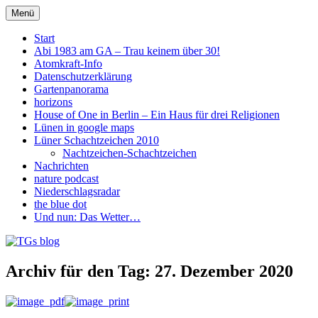
Zum
Menü
Inhalt
TGs blog
springen
Start
Abi 1983 am GA – Trau keinem über 30!
Atomkraft-Info
Datenschutzerklärung
Gartenpanorama
horizons
House of One in Berlin – Ein Haus für drei Religionen
Lünen in google maps
Lüner Schachtzeichen 2010
Nachtzeichen-Schachtzeichen
Nachrichten
nature podcast
Niederschlagsradar
the blue dot
Und nun: Das Wetter…
Archiv für den Tag:
27. Dezember 2020