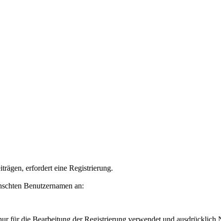
rägen, erfordert eine Registrierung.
ünschten Benutzernamen an:
 nur für die Bearbeitung der Registrierung verwendet und ausdrücklic