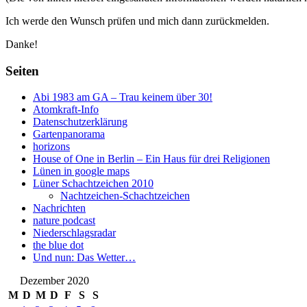
Ich werde den Wunsch prüfen und mich dann zurückmelden.
Danke!
Seiten
Abi 1983 am GA – Trau keinem über 30!
Atomkraft-Info
Datenschutzerklärung
Gartenpanorama
horizons
House of One in Berlin – Ein Haus für drei Religionen
Lünen in google maps
Lüner Schachtzeichen 2010
Nachtzeichen-Schachtzeichen
Nachrichten
nature podcast
Niederschlagsradar
the blue dot
Und nun: Das Wetter…
Dezember 2020
M
D
M
D
F
S
S