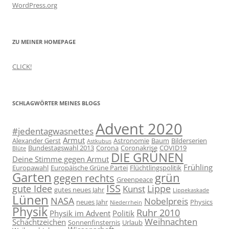
WordPress.org
ZU MEINER HOMEPAGE
CLICK!
SCHLAGWÖRTER MEINES BLOGS
Advent 2020
#jedentagwasnettes
Armut
Alexander Gerst
Astronomie
Baum
Bilderserien
Astkubus
Bundestagswahl 2013
Corona
Coronakrise
COVID19
Blüte
DIE GRÜNEN
Deine Stimme gegen Armut
Frühling
Europawahl
Europäische Grüne Partei
Flüchtlingspolitik
Garten
grün
gegen rechts
Greenpeace
ISS
gute Idee
Lippe
Kunst
gutes neues Jahr
Lippekaskade
Lünen
NASA
Nobelpreis
neues Jahr
Physics
Niederrhein
Physik
Ruhr 2010
Physik im Advent
Politik
Weihnachten
Schachtzeichen
Sonnenfinsternis
Urlaub