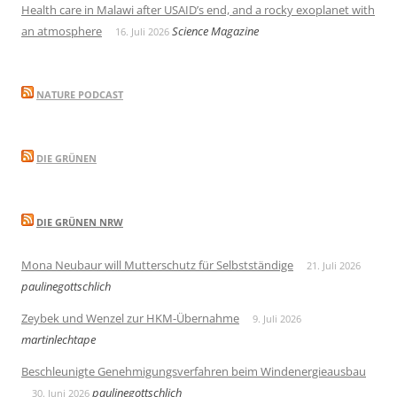
Health care in Malawi after USAID’s end, and a rocky exoplanet with
an atmosphere
Science Magazine
16. Juli 2026
NATURE PODCAST
DIE GRÜNEN
DIE GRÜNEN NRW
Mona Neubaur will Mutterschutz für Selbstständige
21. Juli 2026
paulinegottschlich
Zeybek und Wenzel zur HKM-Übernahme
9. Juli 2026
martinlechtape
Beschleunigte Genehmigungsverfahren beim Windenergieausbau
paulinegottschlich
30. Juni 2026