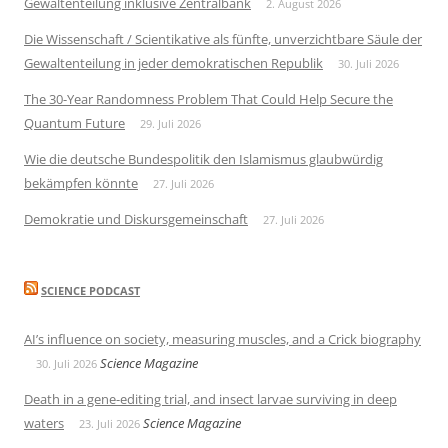
Gewaltenteilung inklusive Zentralbank
2. August 2026
Die Wissenschaft / Scientikative als fünfte, unverzichtbare Säule der
Gewaltenteilung in jeder demokratischen Republik
30. Juli 2026
The 30-Year Randomness Problem That Could Help Secure the
Quantum Future
29. Juli 2026
Wie die deutsche Bundespolitik den Islamismus glaubwürdig
bekämpfen könnte
27. Juli 2026
Demokratie und Diskursgemeinschaft
27. Juli 2026
SCIENCE PODCAST
AI’s influence on society, measuring muscles, and a Crick biography
Science Magazine
30. Juli 2026
Death in a gene-editing trial, and insect larvae surviving in deep
waters
Science Magazine
23. Juli 2026