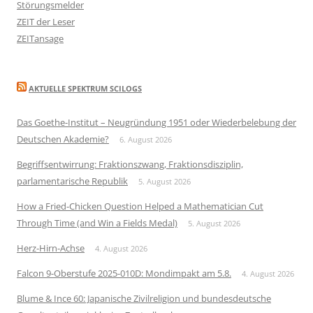
Störungsmelder
ZEIT der Leser
ZEITansage
AKTUELLE SPEKTRUM SCILOGS
Das Goethe-Institut – Neugründung 1951 oder Wiederbelebung der
Deutschen Akademie?
6. August 2026
Begriffsentwirrung: Fraktionszwang, Fraktionsdisziplin,
parlamentarische Republik
5. August 2026
How a Fried-Chicken Question Helped a Mathematician Cut
Through Time (and Win a Fields Medal)
5. August 2026
Herz-Hirn-Achse
4. August 2026
Falcon 9-Oberstufe 2025-010D: Mondimpakt am 5.8.
4. August 2026
Blume & Ince 60: Japanische Zivilreligion und bundesdeutsche