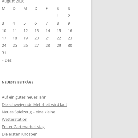
August 2026
M
D
M
D
F
S
S
1
2
3
4
5
6
7
8
9
10
11
12
13
14
15
16
17
18
19
20
21
22
23
24
25
26
27
28
29
30
31
« Dez.
NEUESTE BEITRÄGE
Auf ein gutes neues Jahr
Die schweigende Mehrheit wird laut
Neues Spielzeug – eine kleine
Wetterstation
Erster Gartenarbeitstag
Die ersten Knospen