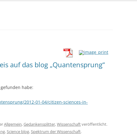
weis auf das blog „Quantensprung“
h gefunden habe:
ntensprung/2012-01-04/citizen-sciences-in-
er
Allgemein
,
Gedankensplitter
,
Wissenschaft
veröffentlicht.
ung
,
Science blog
,
Spektrum der Wissenschaft
.