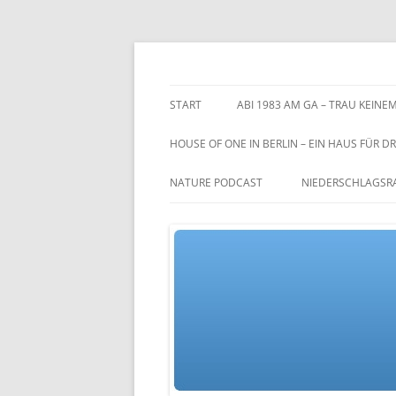
Zum
Inhalt
springen
TGs blog
START
ABI 1983 AM GA – TRAU KEINEM
HOUSE OF ONE IN BERLIN – EIN HAUS FÜR DR
NATURE PODCAST
NIEDERSCHLAGSR