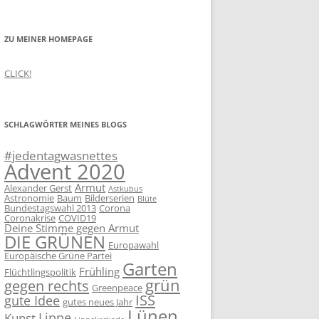
ZU MEINER HOMEPAGE
CLICK!
SCHLAGWÖRTER MEINES BLOGS
#jedentagwasnettes
Advent 2020
Armut
Alexander Gerst
Astkubus
Astronomie
Baum
Bilderserien
Blüte
Bundestagswahl 2013
Corona
Coronakrise
COVID19
Deine Stimme gegen Armut
DIE GRÜNEN
Europawahl
Europäische Grüne Partei
Garten
Frühling
Flüchtlingspolitik
grün
gegen rechts
Greenpeace
ISS
gute Idee
gutes neues Jahr
Lünen
Lippe
Kunst