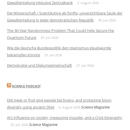
Gewaltenteilung inklusive Zentralbank
2. August 2026
Die Wissenschaft / Scientikative als fünfte, unverzichtbare Säule der
Gewaltenteilung in jeder demokratischen Republik
30. Juli 2026
The 30-Year Randomness Problem That Could Help Secure the
Quantum Future
29. Juli 2026
Wie die deutsche Bundespolitik den Islamismus glaubwürdig
bekämpfen könnte
27. Juli 2026
Demokratie und Diskursgemeinschaft
27. Juli 2026
SCIENCE PODCAST
Did meat or fruit give people big brains, and protecting bison
diversity using ancient DNA
Science Magazine
6. August 2026
AI’s influence on society, measuring muscles, and a Crick biography
Science Magazine
30. Juli 2026