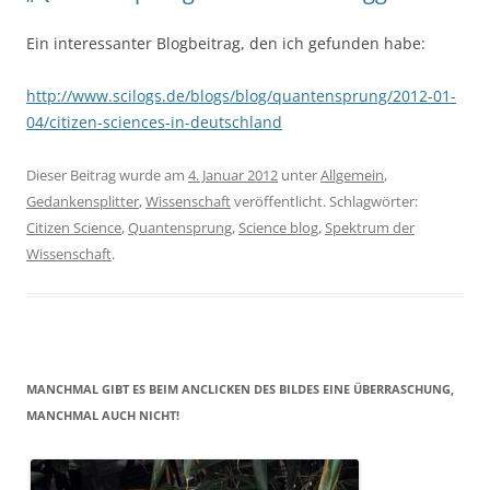
Ein interessanter Blogbeitrag, den ich gefunden habe:
http://www.scilogs.de/blogs/blog/quantensprung/2012-01-
04/citizen-sciences-in-deutschland
Dieser Beitrag wurde am
4. Januar 2012
unter
Allgemein
,
Gedankensplitter
,
Wissenschaft
veröffentlicht. Schlagwörter:
Citizen Science
,
Quantensprung
,
Science blog
,
Spektrum der
Wissenschaft
.
MANCHMAL GIBT ES BEIM ANCLICKEN DES BILDES EINE ÜBERRASCHUNG,
MANCHMAL AUCH NICHT!