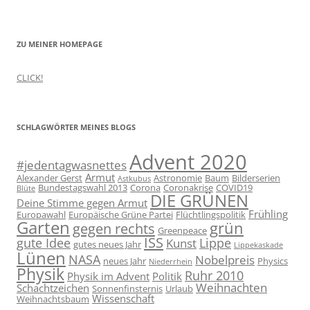
ZU MEINER HOMEPAGE
CLICK!
SCHLAGWÖRTER MEINES BLOGS
Advent 2020
#jedentagwasnettes
Armut
Alexander Gerst
Astronomie
Baum
Bilderserien
Astkubus
Bundestagswahl 2013
Corona
Coronakrise
COVID19
Blüte
DIE GRÜNEN
Deine Stimme gegen Armut
Frühling
Europawahl
Europäische Grüne Partei
Flüchtlingspolitik
Garten
grün
gegen rechts
Greenpeace
ISS
gute Idee
Lippe
Kunst
gutes neues Jahr
Lippekaskade
Lünen
NASA
Nobelpreis
neues Jahr
Physics
Niederrhein
Physik
Ruhr 2010
Physik im Advent
Politik
Weihnachten
Schachtzeichen
Sonnenfinsternis
Urlaub
Wissenschaft
Weihnachtsbaum