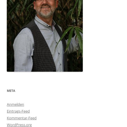
META
Anmelden
Eintrags-Feed
Kommentar-Feed
WordPress.org