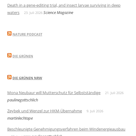
Death in a gene-editing trial, and insect larvae surviving in deep
waters
Science Magazine
23. Juli 2026
NATURE PODCAST
DIE GRÜNEN
DIE GRÜNEN NRW
Mona Neubaur will Mutterschutz für Selbstständige
21. Juli 2026
paulinegottschlich
Zeybek und Wenzel zur HKM-Übernahme
9. Juli 2026
martinlechtape
Beschleunigte Genehmigungsverfahren beim Windenergieausbau