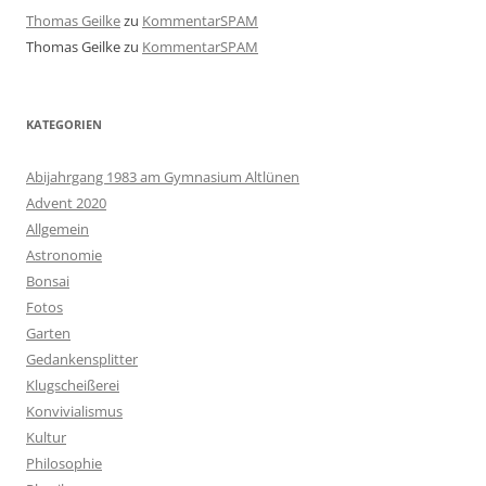
Thomas Geilke
zu
KommentarSPAM
Thomas Geilke
zu
KommentarSPAM
KATEGORIEN
Abijahrgang 1983 am Gymnasium Altlünen
Advent 2020
Allgemein
Astronomie
Bonsai
Fotos
Garten
Gedankensplitter
Klugscheißerei
Konvivialismus
Kultur
Philosophie