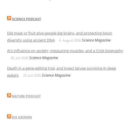
SCIENCE PODCAST
Did meat or fruit give people big brains, and protecting bison
diversity using ancient DNA
Science Magazine
6. August 2026
AI’s influence on society, measuring muscles, and a Crick biography
Science Magazine
30. Juli 2026
Death in a gene-editing trial, and insect larvae surviving in deep
waters
Science Magazine
23. Juli 2026
NATURE PODCAST
DIE GRÜNEN