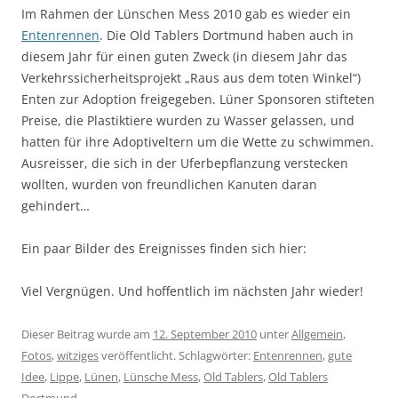
Im Rahmen der Lünschen Mess 2010 gab es wieder ein
Entenrennen
. Die Old Tablers Dortmund haben auch in
diesem Jahr für einen guten Zweck (in diesem Jahr das
Verkehrssicherheitsprojekt „Raus aus dem toten Winkel“)
Enten zur Adoption freigegeben. Lüner Sponsoren stifteten
Preise, die Plastiktiere wurden zu Wasser gelassen, und
hatten für ihre Adoptiveltern um die Wette zu schwimmen.
Ausreisser, die sich in der Uferbepflanzung verstecken
wollten, wurden von freundlichen Kanuten daran
gehindert…
Ein paar Bilder des Ereignisses finden sich hier:
Viel Vergnügen. Und hoffentlich im nächsten Jahr wieder!
Dieser Beitrag wurde am
12. September 2010
unter
Allgemein
,
Fotos
,
witziges
veröffentlicht. Schlagwörter:
Entenrennen
,
gute
Idee
,
Lippe
,
Lünen
,
Lünsche Mess
,
Old Tablers
,
Old Tablers