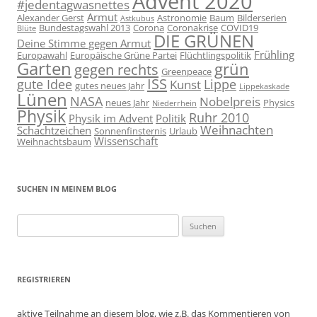
Advent 2020
#jedentagwasnettes
Armut
Alexander Gerst
Astronomie
Baum
Bilderserien
Astkubus
Bundestagswahl 2013
Corona
Coronakrise
COVID19
Blüte
DIE GRÜNEN
Deine Stimme gegen Armut
Frühling
Europawahl
Europäische Grüne Partei
Flüchtlingspolitik
Garten
grün
gegen rechts
Greenpeace
ISS
gute Idee
Lippe
Kunst
gutes neues Jahr
Lippekaskade
Lünen
NASA
Nobelpreis
neues Jahr
Physics
Niederrhein
Physik
Ruhr 2010
Physik im Advent
Politik
Weihnachten
Schachtzeichen
Sonnenfinsternis
Urlaub
Wissenschaft
Weihnachtsbaum
SUCHEN IN MEINEM BLOG
Suchen
nach:
REGISTRIEREN
aktive Teilnahme an diesem blog, wie z.B. das Kommentieren von