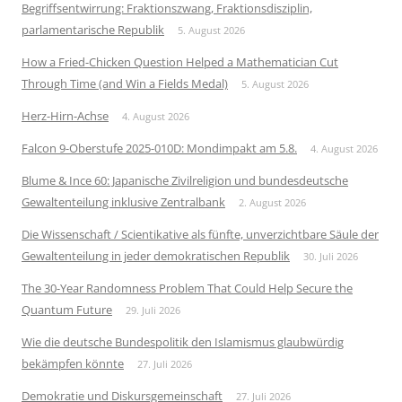
Begriffsentwirrung: Fraktionszwang, Fraktionsdisziplin,
parlamentarische Republik
5. August 2026
How a Fried-Chicken Question Helped a Mathematician Cut
Through Time (and Win a Fields Medal)
5. August 2026
Herz-Hirn-Achse
4. August 2026
Falcon 9-Oberstufe 2025-010D: Mondimpakt am 5.8.
4. August 2026
Blume & Ince 60: Japanische Zivilreligion und bundesdeutsche
Gewaltenteilung inklusive Zentralbank
2. August 2026
Die Wissenschaft / Scientikative als fünfte, unverzichtbare Säule der
Gewaltenteilung in jeder demokratischen Republik
30. Juli 2026
The 30-Year Randomness Problem That Could Help Secure the
Quantum Future
29. Juli 2026
Wie die deutsche Bundespolitik den Islamismus glaubwürdig
bekämpfen könnte
27. Juli 2026
Demokratie und Diskursgemeinschaft
27. Juli 2026