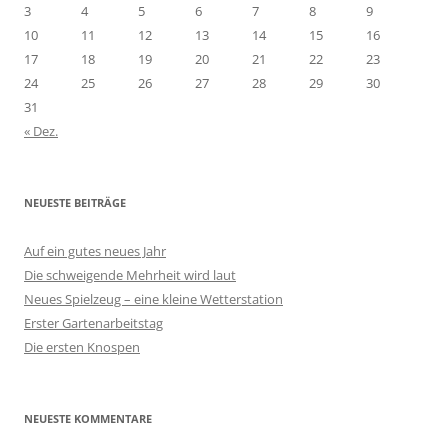
3
4
5
6
7
8
9
10
11
12
13
14
15
16
17
18
19
20
21
22
23
24
25
26
27
28
29
30
31
« Dez.
NEUESTE BEITRÄGE
Auf ein gutes neues Jahr
Die schweigende Mehrheit wird laut
Neues Spielzeug – eine kleine Wetterstation
Erster Gartenarbeitstag
Die ersten Knospen
NEUESTE KOMMENTARE