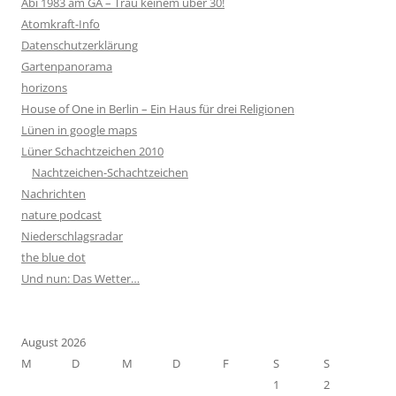
Abi 1983 am GA – Trau keinem über 30!
Atomkraft-Info
Datenschutzerklärung
Gartenpanorama
horizons
House of One in Berlin – Ein Haus für drei Religionen
Lünen in google maps
Lüner Schachtzeichen 2010
Nachtzeichen-Schachtzeichen
Nachrichten
nature podcast
Niederschlagsradar
the blue dot
Und nun: Das Wetter…
August 2026
M
D
M
D
F
S
S
1
2