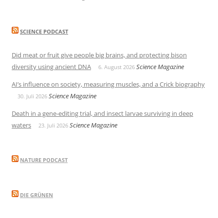
SCIENCE PODCAST
Did meat or fruit give people big brains, and protecting bison
diversity using ancient DNA
Science Magazine
6. August 2026
AI’s influence on society, measuring muscles, and a Crick biography
Science Magazine
30. Juli 2026
Death in a gene-editing trial, and insect larvae surviving in deep
waters
Science Magazine
23. Juli 2026
NATURE PODCAST
DIE GRÜNEN