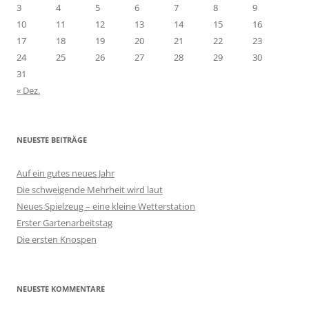
3
4
5
6
7
8
9
10
11
12
13
14
15
16
17
18
19
20
21
22
23
24
25
26
27
28
29
30
31
« Dez.
NEUESTE BEITRÄGE
Auf ein gutes neues Jahr
Die schweigende Mehrheit wird laut
Neues Spielzeug – eine kleine Wetterstation
Erster Gartenarbeitstag
Die ersten Knospen
NEUESTE KOMMENTARE