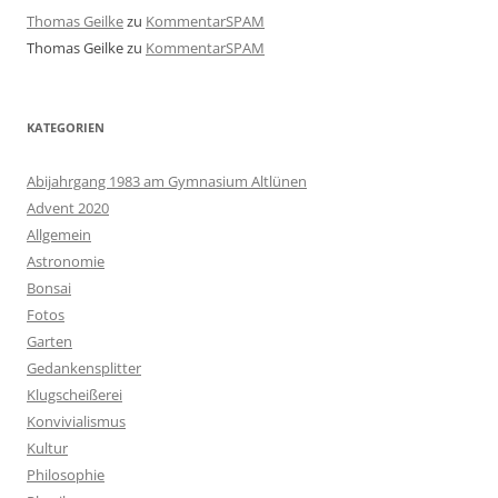
Thomas Geilke
zu
KommentarSPAM
Thomas Geilke
zu
KommentarSPAM
KATEGORIEN
Abijahrgang 1983 am Gymnasium Altlünen
Advent 2020
Allgemein
Astronomie
Bonsai
Fotos
Garten
Gedankensplitter
Klugscheißerei
Konvivialismus
Kultur
Philosophie