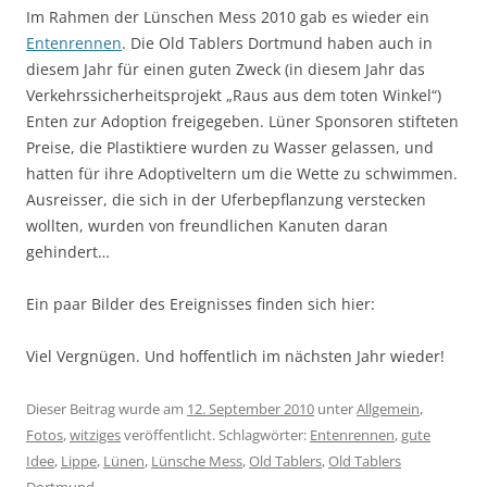
Im Rahmen der Lünschen Mess 2010 gab es wieder ein
Entenrennen
. Die Old Tablers Dortmund haben auch in
diesem Jahr für einen guten Zweck (in diesem Jahr das
Verkehrssicherheitsprojekt „Raus aus dem toten Winkel“)
Enten zur Adoption freigegeben. Lüner Sponsoren stifteten
Preise, die Plastiktiere wurden zu Wasser gelassen, und
hatten für ihre Adoptiveltern um die Wette zu schwimmen.
Ausreisser, die sich in der Uferbepflanzung verstecken
wollten, wurden von freundlichen Kanuten daran
gehindert…
Ein paar Bilder des Ereignisses finden sich hier:
Viel Vergnügen. Und hoffentlich im nächsten Jahr wieder!
Dieser Beitrag wurde am
12. September 2010
unter
Allgemein
,
Fotos
,
witziges
veröffentlicht. Schlagwörter:
Entenrennen
,
gute
Idee
,
Lippe
,
Lünen
,
Lünsche Mess
,
Old Tablers
,
Old Tablers