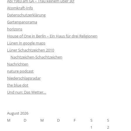
Abi 1983 am GA – Trau keinem über 30!
Atomkraft-Info
Datenschutzerklärung
Gartenpanorama
horizons
House of One in Berlin – Ein Haus für drei Religionen
Lünen in google maps
Lüner Schachtzeichen 2010
Nachtzeichen-Schachtzeichen
Nachrichten
nature podcast
Niederschlagsradar
the blue dot
Und nun: Das Wetter…
August 2026
M
D
M
D
F
S
S
1
2