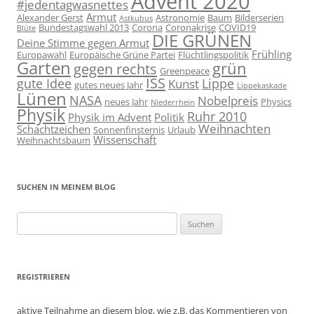
Advent 2020
#jedentagwasnettes
Armut
Alexander Gerst
Astronomie
Baum
Bilderserien
Astkubus
Bundestagswahl 2013
Corona
Coronakrise
COVID19
Blüte
DIE GRÜNEN
Deine Stimme gegen Armut
Frühling
Europawahl
Europäische Grüne Partei
Flüchtlingspolitik
Garten
grün
gegen rechts
Greenpeace
ISS
gute Idee
Lippe
Kunst
gutes neues Jahr
Lippekaskade
Lünen
NASA
Nobelpreis
neues Jahr
Physics
Niederrhein
Physik
Ruhr 2010
Physik im Advent
Politik
Weihnachten
Schachtzeichen
Sonnenfinsternis
Urlaub
Wissenschaft
Weihnachtsbaum
SUCHEN IN MEINEM BLOG
Suchen
nach:
REGISTRIEREN
aktive Teilnahme an diesem blog, wie z.B. das Kommentieren von