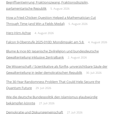
Begriffsentwirrung: Fraktionszwang, Fraktionsdisziplin,
parlamentarische Republik
5. August 2026
How a Fried-Chicken Question Helped a Mathematician Cut
Through Time (and Win a Fields Medal)
5. August 2026
Herz-Hirn-Achse
4. August 2026
Falcon 9-Oberstufe 2025-010D: Mondimpakt am 5.8.
4. August 2026
Blume & Ince 60: Japanische Zivilreligion und bundesdeutsche
Gewaltenteilung inklusive Zentralbank
2. August 2026
Die Wissenschaft / Scientikative als fünfte, unverzichtbare Säule der
Gewaltenteilung in jeder demokratischen Republik
30. Juli 2026
The 30-Year Randomness Problem That Could Help Secure the
Quantum Future
29. Juli 2026
Wie die deutsche Bundespolitik den Islamismus glaubwürdig
bekämpfen könnte
27. Juli 2026
Demokratie und Diskursgemeinschaft
27. Juli 2026