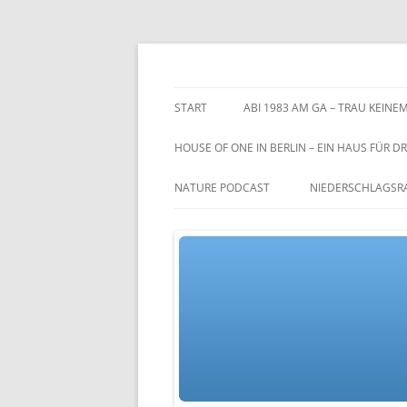
Zum
Inhalt
springen
TGs blog
START
ABI 1983 AM GA – TRAU KEINEM
HOUSE OF ONE IN BERLIN – EIN HAUS FÜR DR
NATURE PODCAST
NIEDERSCHLAGSR