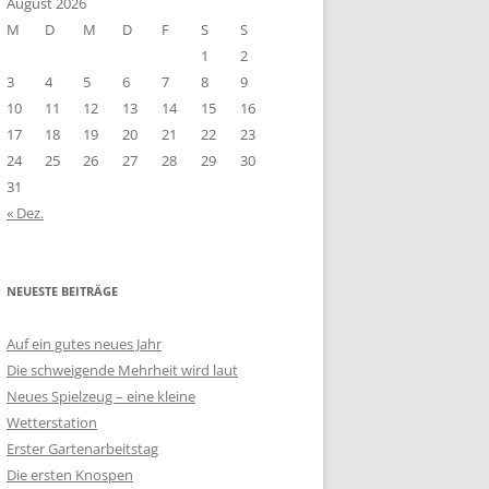
August 2026
M
D
M
D
F
S
S
1
2
3
4
5
6
7
8
9
10
11
12
13
14
15
16
17
18
19
20
21
22
23
24
25
26
27
28
29
30
31
« Dez.
NEUESTE BEITRÄGE
Auf ein gutes neues Jahr
Die schweigende Mehrheit wird laut
Neues Spielzeug – eine kleine
Wetterstation
Erster Gartenarbeitstag
Die ersten Knospen