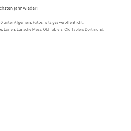
chsten Jahr wieder!
10
unter
Allgemein
,
Fotos
,
witziges
veröffentlicht.
pe
,
Lünen
,
Lünsche Mess
,
Old Tablers
,
Old Tablers Dortmund
.