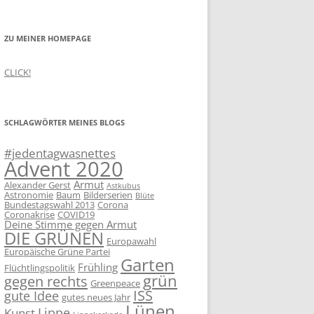
ZU MEINER HOMEPAGE
CLICK!
SCHLAGWÖRTER MEINES BLOGS
#jedentagwasnettes
Advent 2020
Armut
Alexander Gerst
Astkubus
Astronomie
Baum
Bilderserien
Blüte
Bundestagswahl 2013
Corona
Coronakrise
COVID19
Deine Stimme gegen Armut
DIE GRÜNEN
Europawahl
Europäische Grüne Partei
Garten
Frühling
Flüchtlingspolitik
grün
gegen rechts
Greenpeace
ISS
gute Idee
gutes neues Jahr
Lünen
Lippe
Kunst