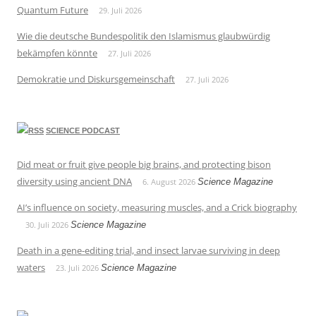
Quantum Future
29. Juli 2026
Wie die deutsche Bundespolitik den Islamismus glaubwürdig
bekämpfen könnte
27. Juli 2026
Demokratie und Diskursgemeinschaft
27. Juli 2026
SCIENCE PODCAST
Did meat or fruit give people big brains, and protecting bison
diversity using ancient DNA
6. August 2026
Science Magazine
AI’s influence on society, measuring muscles, and a Crick biography
30. Juli 2026
Science Magazine
Death in a gene-editing trial, and insect larvae surviving in deep
waters
23. Juli 2026
Science Magazine