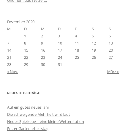
Und nun: Das Wetter…
Dezember 2020
M
D
M
D
F
S
S
1
2
3
4
5
6
7
8
9
10
11
12
13
14
15
16
17
18
19
20
21
22
23
24
25
26
27
28
29
30
31
« Nov.
März »
NEUESTE BEITRÄGE
Auf ein gutes neues Jahr
Die schweigende Mehrheit wird laut
Neues Spielzeug – eine kleine Wetterstation
Erster Gartenarbeitstag