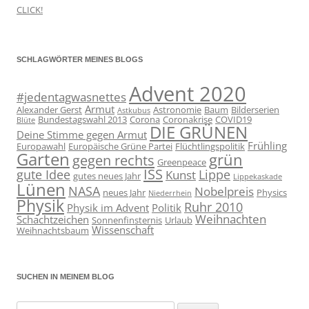
CLICK!
SCHLAGWÖRTER MEINES BLOGS
Advent 2020
#jedentagwasnettes
Armut
Alexander Gerst
Astronomie
Baum
Bilderserien
Astkubus
Bundestagswahl 2013
Corona
Coronakrise
COVID19
Blüte
DIE GRÜNEN
Deine Stimme gegen Armut
Frühling
Europawahl
Europäische Grüne Partei
Flüchtlingspolitik
Garten
grün
gegen rechts
Greenpeace
ISS
gute Idee
Lippe
Kunst
gutes neues Jahr
Lippekaskade
Lünen
NASA
Nobelpreis
neues Jahr
Physics
Niederrhein
Physik
Ruhr 2010
Physik im Advent
Politik
Weihnachten
Schachtzeichen
Sonnenfinsternis
Urlaub
Wissenschaft
Weihnachtsbaum
SUCHEN IN MEINEM BLOG