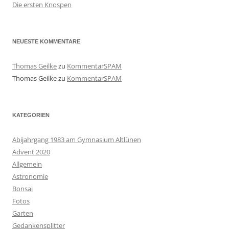
Die ersten Knospen
NEUESTE KOMMENTARE
Thomas Geilke
zu
KommentarSPAM
Thomas Geilke
zu
KommentarSPAM
KATEGORIEN
Abijahrgang 1983 am Gymnasium Altlünen
Advent 2020
Allgemein
Astronomie
Bonsai
Fotos
Garten
Gedankensplitter