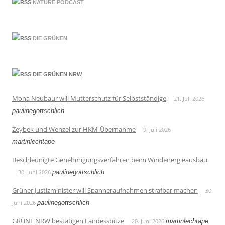
NATURE PODCAST
DIE GRÜNEN
DIE GRÜNEN NRW
Mona Neubaur will Mutterschutz für Selbstständige
21. Juli 2026
paulinegottschlich
Zeybek und Wenzel zur HKM-Übernahme
9. Juli 2026
martinlechtape
Beschleunigte Genehmigungsverfahren beim Windenergieausbau
30. Juni 2026
paulinegottschlich
Grüner Justizminister will Spanneraufnahmen strafbar machen
30.
Juni 2026
paulinegottschlich
GRÜNE NRW bestätigen Landesspitze
20. Juni 2026
martinlechtape