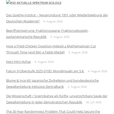
AKTUELLE SPEKTRUM SCILOGS
Das Goethe-Institut – Neugründung 1951 oder Wiederbelebung der
Deutschen Akademie?
6. August 2026
Begriffsentwirrung: Fraktionszwang, Fraktionsdisziplin,
parlamentarische Republik
5. August 2026
How a Fried-Chicken Question Helped a Mathematician Cut
Through Time (and Win a Fields Medal)
5. August 2026
Herz-Hirn-Achse
4. August 2026
Falcon 9-Oberstufe 2025-010D: Mondimpakt am 5.8.
4. August 2026
Blume & Ince 60: Japanische Zivilreligion und bundesdeutsche
Gewaltenteilung inklusive Zentralbank
2. August 2026
Die Wissenschaft / Scientikative als fünfte, unverzichtbare Säule der
Gewaltenteilung in jeder demokratischen Republik
30. Juli 2026
The 30-Year Randomness Problem That Could Help Secure the