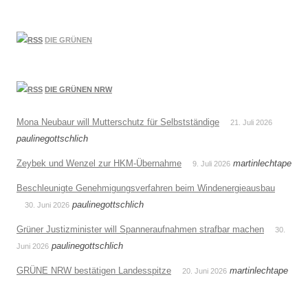
DIE GRÜNEN
DIE GRÜNEN NRW
Mona Neubaur will Mutterschutz für Selbstständige
21. Juli 2026
paulinegottschlich
Zeybek und Wenzel zur HKM-Übernahme
martinlechtape
9. Juli 2026
Beschleunigte Genehmigungsverfahren beim Windenergieausbau
paulinegottschlich
30. Juni 2026
Grüner Justizminister will Spanneraufnahmen strafbar machen
30.
paulinegottschlich
Juni 2026
GRÜNE NRW bestätigen Landesspitze
martinlechtape
20. Juni 2026