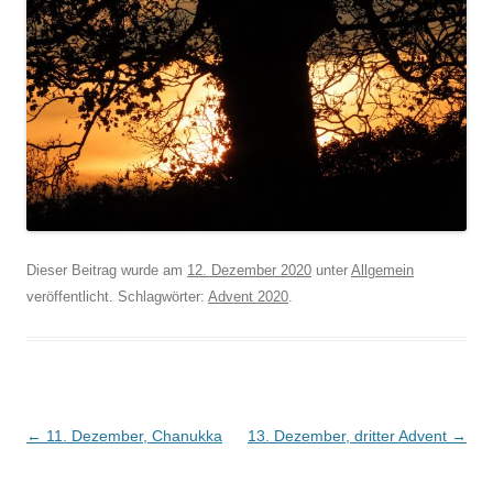
Dieser Beitrag wurde am
12. Dezember 2020
unter
Allgemein
veröffentlicht. Schlagwörter:
Advent 2020
.
Beitragsnavigation
←
11. Dezember, Chanukka
13. Dezember, dritter Advent
→