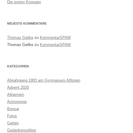
Die ersten Knospen
NEUESTE KOMMENTARE
Thomas Geilke
zu
KommentarSPAM
Thomas Geilke
zu
KommentarSPAM
KATEGORIEN
Abijahrgang 1983 am Gymnasium Altlünen
Advent 2020
Allgemein
Astronomie
Bonsai
Fotos
Garten
Gedankensplitter