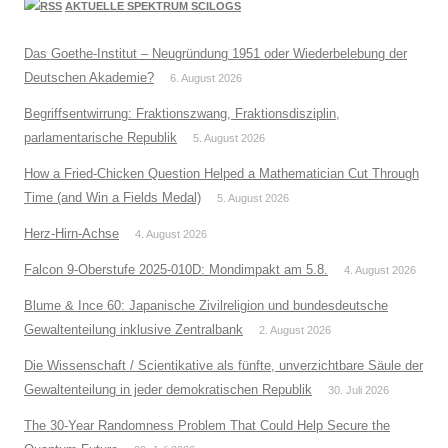
AKTUELLE SPEKTRUM SCILOGS
Das Goethe-Institut – Neugründung 1951 oder Wiederbelebung der
Deutschen Akademie?
6. August 2026
Begriffsentwirrung: Fraktionszwang, Fraktionsdisziplin,
parlamentarische Republik
5. August 2026
How a Fried-Chicken Question Helped a Mathematician Cut Through
Time (and Win a Fields Medal)
5. August 2026
Herz-Hirn-Achse
4. August 2026
Falcon 9-Oberstufe 2025-010D: Mondimpakt am 5.8.
4. August 2026
Blume & Ince 60: Japanische Zivilreligion und bundesdeutsche
Gewaltenteilung inklusive Zentralbank
2. August 2026
Die Wissenschaft / Scientikative als fünfte, unverzichtbare Säule der
Gewaltenteilung in jeder demokratischen Republik
30. Juli 2026
The 30-Year Randomness Problem That Could Help Secure the