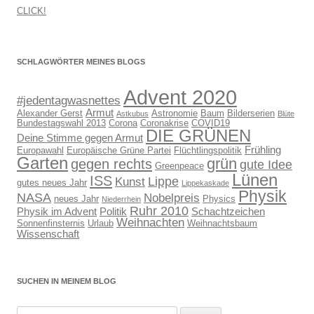
CLICK!
SCHLAGWÖRTER MEINES BLOGS
Advent 2020
#jedentagwasnettes
Armut
Alexander Gerst
Astronomie
Baum
Bilderserien
Astkubus
Blüte
Bundestagswahl 2013
Corona
Coronakrise
COVID19
DIE GRÜNEN
Deine Stimme gegen Armut
Frühling
Europawahl
Europäische Grüne Partei
Flüchtlingspolitik
Garten
grün
gegen rechts
gute Idee
Greenpeace
Lünen
ISS
Lippe
Kunst
gutes neues Jahr
Lippekaskade
Physik
NASA
Nobelpreis
neues Jahr
Physics
Niederrhein
Ruhr 2010
Physik im Advent
Politik
Schachtzeichen
Weihnachten
Sonnenfinsternis
Urlaub
Weihnachtsbaum
Wissenschaft
SUCHEN IN MEINEM BLOG
Suchen