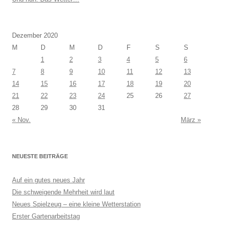
Dezember 2020
M
D
M
D
F
S
S
1
2
3
4
5
6
7
8
9
10
11
12
13
14
15
16
17
18
19
20
21
22
23
24
25
26
27
28
29
30
31
« Nov.
März »
NEUESTE BEITRÄGE
Auf ein gutes neues Jahr
Die schweigende Mehrheit wird laut
Neues Spielzeug – eine kleine Wetterstation
Erster Gartenarbeitstag