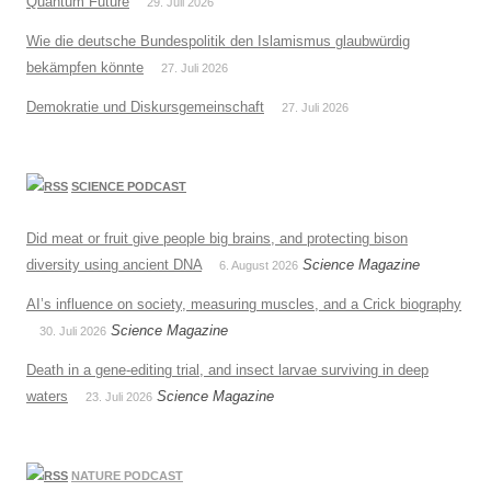
Quantum Future
29. Juli 2026
Wie die deutsche Bundespolitik den Islamismus glaubwürdig
bekämpfen könnte
27. Juli 2026
Demokratie und Diskursgemeinschaft
27. Juli 2026
SCIENCE PODCAST
Did meat or fruit give people big brains, and protecting bison
diversity using ancient DNA
Science Magazine
6. August 2026
AI’s influence on society, measuring muscles, and a Crick biography
Science Magazine
30. Juli 2026
Death in a gene-editing trial, and insect larvae surviving in deep
waters
Science Magazine
23. Juli 2026
NATURE PODCAST